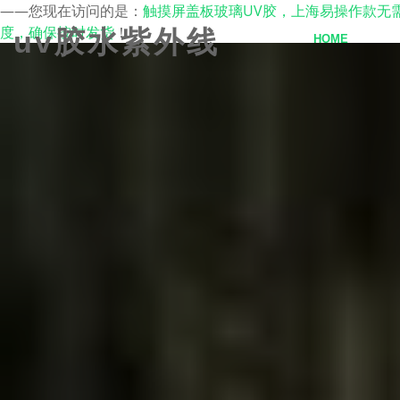
——您现在访问的是：
触摸屏盖板玻璃UV胶，上海易操作款无
度，确保按时发货
！
uv胶水紫外线
HOME
ABO